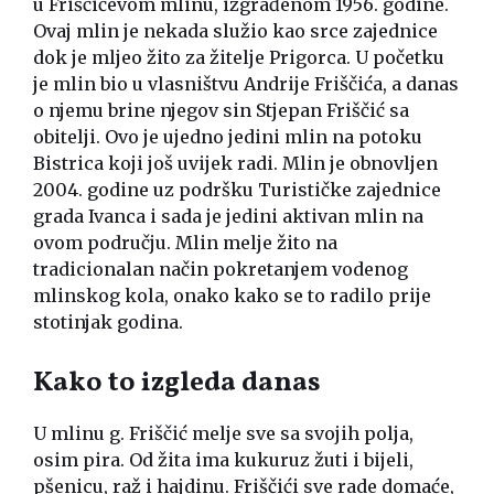
u Friščićevom mlinu, izgrađenom 1956. godine.
Ovaj mlin je nekada služio kao srce zajednice
dok je mljeo žito za žitelje Prigorca. U početku
je mlin bio u vlasništvu Andrije Friščića, a danas
o njemu brine njegov sin Stjepan Friščić sa
obitelji. Ovo je ujedno jedini mlin na potoku
Bistrica koji još uvijek radi. Mlin je obnovljen
2004. godine uz podršku Turističke zajednice
grada Ivanca i sada je jedini aktivan mlin na
ovom području. Mlin melje žito na
tradicionalan način pokretanjem vodenog
mlinskog kola, onako kako se to radilo prije
stotinjak godina.
Kako to izgleda danas
U mlinu g. Friščić melje sve sa svojih polja,
osim pira. Od žita ima kukuruz žuti i bijeli,
pšenicu, raž i hajdinu. Friščići sve rade domaće,