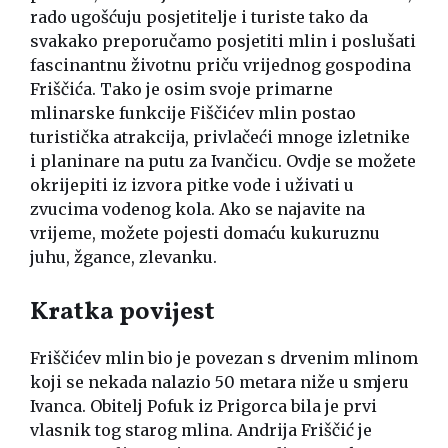
rado ugošćuju posjetitelje i turiste tako da
svakako preporučamo posjetiti mlin i poslušati
fascinantnu životnu priču vrijednog gospodina
Friščića. Tako je osim svoje primarne
mlinarske funkcije Fiščićev mlin postao
turistička atrakcija, privlačeći mnoge izletnike
i planinare na putu za Ivančicu. Ovdje se možete
okrijepiti iz izvora pitke vode i uživati u
zvucima vodenog kola. Ako se najavite na
vrijeme, možete pojesti domaću kukuruznu
juhu, žgance, zlevanku.
Kratka povijest
Friščićev mlin bio je povezan s drvenim mlinom
koji se nekada nalazio 50 metara niže u smjeru
Ivanca. Obitelj Pofuk iz Prigorca bila je prvi
vlasnik tog starog mlina. Andrija Friščić je