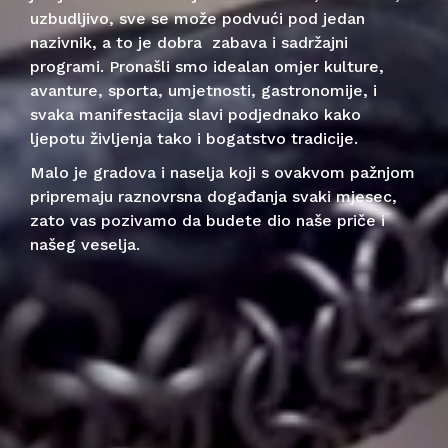
uzbudljivo, sve se može podvući pod jedan
nazivnik, a to je dobra zabava i sadržajni
programi. Pronašli smo idealan omjer kulture,
avanture, sporta, umjetnosti, gastronomije, i
svaka manifestacija slavi podjednako kako
ljepotu življenja tako i bogatstvo tradicije.
Malo je gradova i naselja koji s ovakvom pažnjom
pripremaju raznovrsna događanja svaki mjesec,
zato vas pozivamo da budete dio naše priče i
našeg veselja.