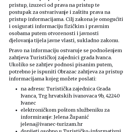
pristup, izuzeci od prava na pristup te
postupak za ostvarivanje i zaštitu prava na
pristup informacijama. Cilj zakona je omogućiti
i osigurati informaciju fizičkim i pravnim
osobama putem otvorenosti i javnosti
djelovanja tijela javne vlasti, sukladno zakonu.
Pravo na informaciju ostvaruje se podnošenjem
zahtjeva Turističkoj zajednici grada Ivanca.
Ukoliko se zahtjev podnosi pisanim putem,
potrebno je ispuniti Obrazac zahtjeva za pristup
informacijama kojeg možete poslati:
na adresu: Turistička zajednica Grada
Ivanca, Trg hrvatskih ivanovaca 9b, 42240
Ivanec
elektroničkom poštom službeniku za
informiranje: Jelena Županić
jelena@ivanec-turizam.hr
donijeti osobno u Turističko-informativni