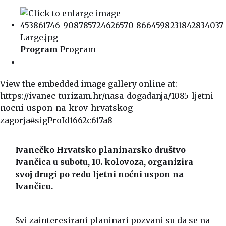
Program
Program
View the embedded image gallery online at:
https://ivanec-turizam.hr/nasa-dogadanja/1085-ljetni-
nocni-uspon-na-krov-hrvatskog-
zagorja#sigProId1662c617a8
Ivanečko Hrvatsko planinarsko društvo
Ivančica u subotu, 10. kolovoza, organizira
svoj drugi po redu ljetni noćni uspon na
Ivančicu.
Svi zainteresirani planinari pozvani su da se na