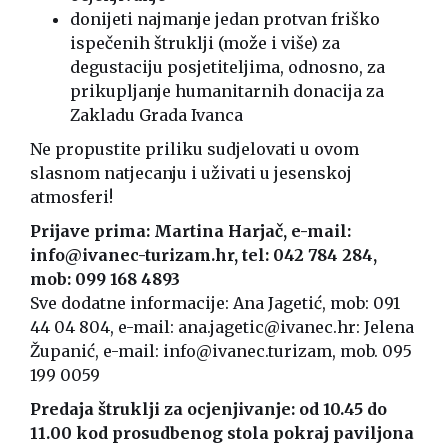
donijeti najmanje jedan protvan friško
ispečenih štruklji (može i više) za
degustaciju posjetiteljima, odnosno, za
prikupljanje humanitarnih donacija za
Zakladu Grada Ivanca
Ne propustite priliku sudjelovati u ovom
slasnom natjecanju i uživati u jesenskoj
atmosferi!
Prijave prima: Martina Harjač, e-mail:
info@ivanec-turizam.hr
, tel: 042 784 284,
mob: 099 168 4893
Sve dodatne informacije: Ana Jagetić, mob: 091
44 04 804, e-mail:
ana.jagetic@ivanec.hr
: Jelena
Županić, e-mail:
info@ivanec.turizam
, mob. 095
199 0059
Predaja štruklji za ocjenjivanje: od 10.45 do
11.00 kod prosudbenog stola pokraj paviljona