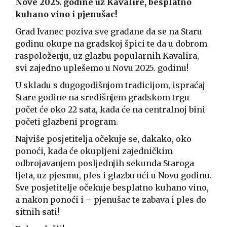
Nove 2025. godine uz Kavalire, besplatno
kuhano vino i pjenušac!
Grad Ivanec poziva sve građane da se na Staru
godinu okupe na gradskoj špici te da u dobrom
raspoloženju, uz glazbu popularnih Kavalira,
svi zajedno uplešemo u Novu 2025. godinu!
U skladu s dugogodišnjom tradicijom, ispraćaj
Stare godine na središnjem gradskom trgu
počet će oko 22 sata, kada će na centralnoj bini
početi glazbeni program.
Najviše posjetitelja očekuje se, dakako, oko
ponoći, kada će okupljeni zajedničkim
odbrojavanjem posljednjih sekunda Staroga
ljeta, uz pjesmu, ples i glazbu ući u Novu godinu.
Sve posjetitelje očekuje besplatno kuhano vino,
a nakon ponoći i – pjenušac te zabava i ples do
sitnih sati!