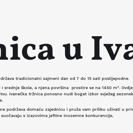
ica u I
 održava tradicionalni sajmeni dan od 7 do 15 sati poslijepodne.
i srednje škole, a njena površina prostire se na 1450 m². Ovdje
vu. Ivanečka tržnica ponosno nudi bogat izbor svježeg sezonskog 
a.
ime podržava domaću zajednicu i pruža vam priliku uživati u pr
e suočavaju s izazovima jeftine inozemne konkurencije,