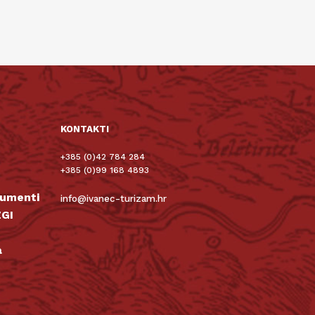
KONTAKTI
+385 (0)42 784 284
+385 (0)99 168 4893
kumenti
info@ivanec-turizam.hr
GI
a