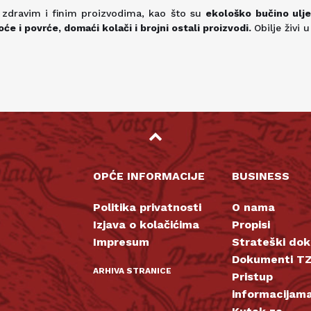
 zdravim i finim proizvodima, kao što su
ekološko
bučino ulje
oće i povrće, domaći kolači i brojni ostali proizvodi.
Obilje živi 
OPĆE INFORMACIJE
BUSINESS
Politika privatnosti
O nama
Izjava o kolačićima
Propisi
Impresum
Strateški do
Dokumenti TZ
ARHIVA STRANICE
Pristup
informacijam