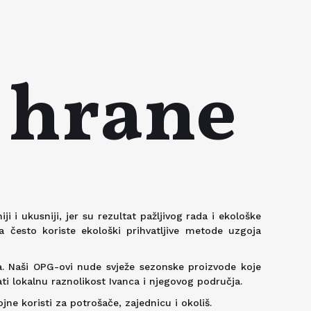
 hrane
 i ukusniji, jer su rezultat pažljivog rada i ekološke
 često koriste ekološki prihvatljive metode uzgoja
. Naši OPG-ovi nude svježe sezonske proizvode koje
ti lokalnu raznolikost Ivanca i njegovog područja.
ne koristi za potrošače, zajednicu i okoliš.