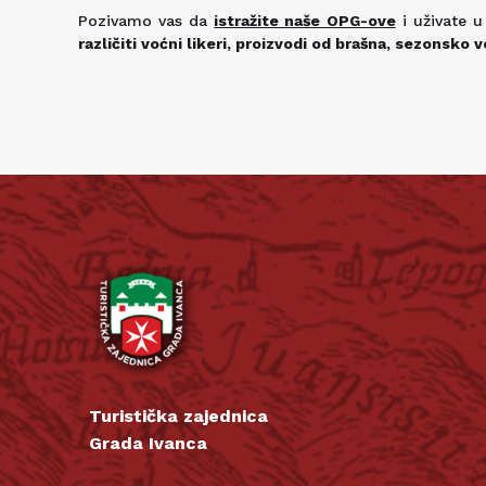
Pozivamo vas da
istražite naše OPG-ove
i uživate u
različiti voćni likeri, proizvodi od brašna, sezonsko v
Turistička zajednica
Grada Ivanca