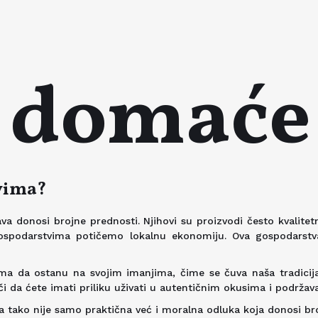
e domaće
vima?
 donosi brojne prednosti. Njihovi su proizvodi često kvalitetniji
gospodarstvima potičemo lokalnu ekonomiju. Ova gospodarstva
 da ostanu na svojim imanjima, čime se čuva naša tradicija
 da ćete imati priliku uživati u autentičnim okusima i podržava
 tako nije samo praktična već i moralna odluka koja donosi broj