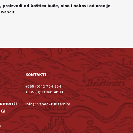
, proizvodi od koštica buče, vina i sokovi od aronije,
u Ivancu!
KONTAKTI
+385 (0)42 784 284
+385 (0)99 168 4893
kumenti
info@ivanec-turizam.hr
GI
a