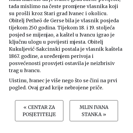
tada mislimo na česte promjene vlasnika koji
su prošli kroz Stari grad Ivanec i okolicu.
Obitelj Petheö de Gerse bila je vlasnik posjeda
tijekom 250 godina. Tijekom 18. i 19. stoljeća
posjed se mijenjao, a kaštel u Ivancu igrao je
ključnu ulogu u povijesti mjesta. Obitelj
Kukuljević-Sakcinski postala je vlasnik kaštela
1867. godine, a uređenjem perivoja i
posvećenosti prosvjeti ostavila je neizbrisiv
trag u Ivancu.
Uistinu, Ivanec je više nego što se čini na prvi
pogled. Ovaj grad krije nebrojene priče.
« CENTAR ZA
MLIN IVANA
POSJETITELJE
STANKA »