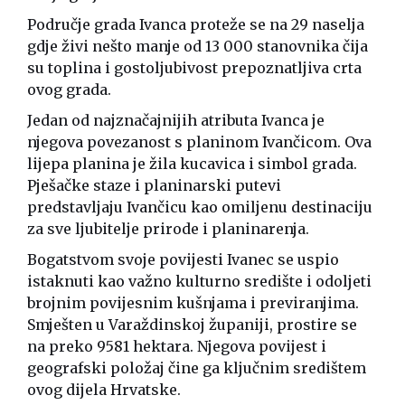
Područje grada Ivanca proteže se na 29 naselja
gdje živi nešto manje od 13 000 stanovnika čija
su toplina i gostoljubivost prepoznatljiva crta
ovog grada.
Jedan od najznačajnijih atributa Ivanca je
njegova povezanost s planinom Ivančicom. Ova
lijepa planina je žila kucavica i simbol grada.
Pješačke staze i planinarski putevi
predstavljaju Ivančicu kao omiljenu destinaciju
za sve ljubitelje prirode i planinarenja.
Bogatstvom svoje povijesti Ivanec se uspio
istaknuti kao važno kulturno središte i odoljeti
brojnim povijesnim kušnjama i previranjima.
Smješten u Varaždinskoj županiji, prostire se
na preko 9581 hektara. Njegova povijest i
geografski položaj čine ga ključnim središtem
ovog dijela Hrvatske.