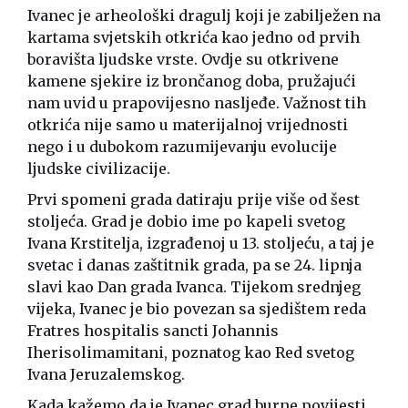
Ivanec je arheološki dragulj koji je zabilježen na
kartama svjetskih otkrića kao jedno od prvih
boravišta ljudske vrste. Ovdje su otkrivene
kamene sjekire iz brončanog doba, pružajući
nam uvid u prapovijesno nasljeđe. Važnost tih
otkrića nije samo u materijalnoj vrijednosti
nego i u dubokom razumijevanju evolucije
ljudske civilizacije.
Prvi spomeni grada datiraju prije više od šest
stoljeća. Grad je dobio ime po kapeli svetog
Ivana Krstitelja, izgrađenoj u 13. stoljeću, a taj je
svetac i danas zaštitnik grada, pa se 24. lipnja
slavi kao Dan grada Ivanca. Tijekom srednjeg
vijeka, Ivanec je bio povezan sa sjedištem reda
Fratres hospitalis sancti Johannis
Iherisolimamitani, poznatog kao Red svetog
Ivana Jeruzalemskog.
Kada kažemo da je Ivanec grad burne povijesti,