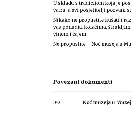
U skladu s tradicijom koja je pos
vatru, a svi posjetitelji pozvani 
Nikako ne propustite kušati i ra
vas ponuditi kolačima, štruklji
vinom i čajem.
Ne propustite – Noć muzeja u Muze
Povezani dokumenti
Noć muzeja u Muzej
JPG