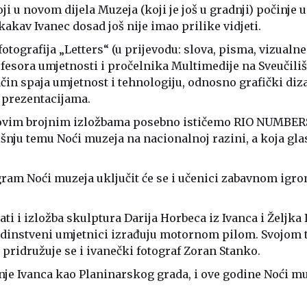
 u novom dijela Muzeja (koji je još u gradnji) počinje u 
akav Ivanec dosad još nije imao prilike vidjeti.
fotografija „Letters“ (u prijevodu: slova, pisma, vizualn
esora umjetnosti i pročelnika Multimedije na Sveučiliš
n spaja umjetnost i tehnologiju, odnosno grafički dizaj
 prezentacijama.
ovim brojnim izložbama posebno ističemo RIO NUMBERS 
šnju temu Noći muzeja na nacionalnoj razini, a koja glas
ram Noći muzeja uključit će se i učenici zabavnom igro
i i izložba skulptura Darija Horbeca iz Ivanca i Željka I
 jedinstveni umjetnici izrađuju motornom pilom. Svojo
 pridružuje se i ivanečki fotograf Zoran Stanko.
nje Ivanca kao Planinarskog grada, i ove godine Noći m