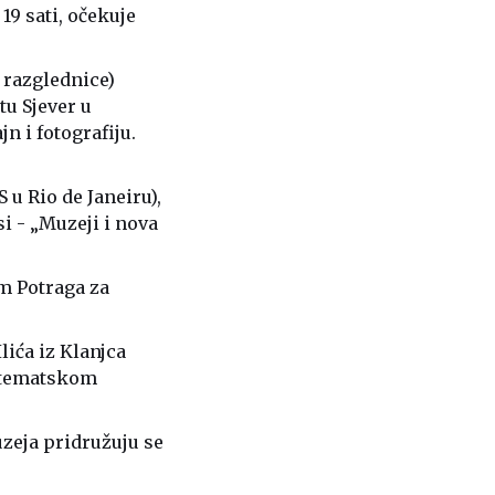
19 sati, očekuje
e razglednice)
tu Sjever u
n i fotografiju.
u Rio de Janeiru),
i - „Muzeji i nova
m Potraga za
lića iz Klanjca
m tematskom
uzeja pridružuju se