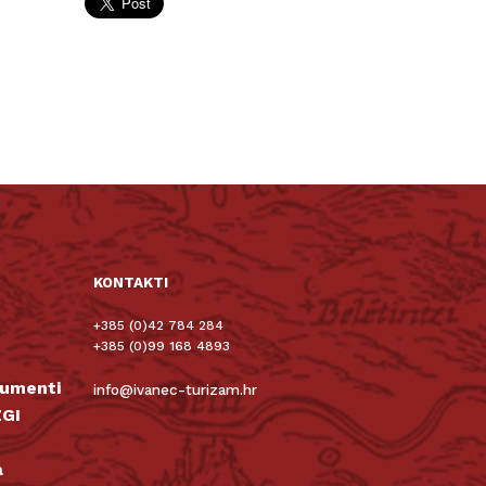
KONTAKTI
+385 (0)42 784 284
+385 (0)99 168 4893
kumenti
info@ivanec-turizam.hr
GI
a