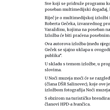
Sve koji se pridruže programu koji
poseban multimedijski događaj, k
Riječ je o multimedijskoj izložbi 
Roberta Gečeka, izvanrednog prof
Varaždinu, kojima na poseban nači
Izložba će biti praćena posebnim
Ova autorova izložba (među njeg
Geček se sjajno uklapa u ovogodi
publika“.
U skladu s temom izložbe, u prog
slovima.
U Noći muzeja moći će se razgledat
(člana DŠR Salinovec), koje ove
izložbom fotografija Noći muzeja
S obzirom na turističko brendira
članovi HPD-a Ivančica.