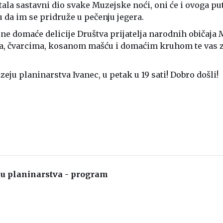
tala sastavni dio svake Muzejske noći, oni će i ovoga pu
su da im se pridruže u pečenju jegera.
zne domaće delicije Društva prijatelja narodnih običaja 
ma, čvarcima, kosanom mašću i domaćim kruhom te vas 
ju planinarstva Ivanec, u petak u 19 sati! Dobro došli!
u planinarstva - program