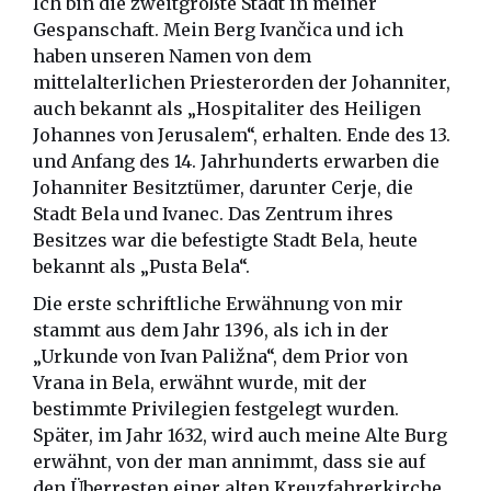
Ich bin die zweitgrößte Stadt in meiner
Gespanschaft. Mein Berg Ivančica und ich
haben unseren Namen von dem
mittelalterlichen Priesterorden der Johanniter,
auch bekannt als „Hospitaliter des Heiligen
Johannes von Jerusalem“, erhalten. Ende des 13.
und Anfang des 14. Jahrhunderts erwarben die
Johanniter Besitztümer, darunter Cerje, die
Stadt Bela und Ivanec. Das Zentrum ihres
Besitzes war die befestigte Stadt Bela, heute
bekannt als „Pusta Bela“.
Die erste schriftliche Erwähnung von mir
stammt aus dem Jahr 1396, als ich in der
„Urkunde von Ivan Paližna“, dem Prior von
Vrana in Bela, erwähnt wurde, mit der
bestimmte Privilegien festgelegt wurden.
Später, im Jahr 1632, wird auch meine Alte Burg
erwähnt, von der man annimmt, dass sie auf
den Überresten einer alten Kreuzfahrerkirche