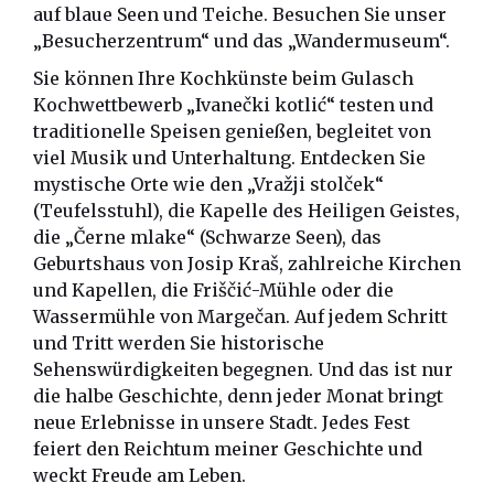
auf blaue Seen und Teiche. Besuchen Sie unser
„Besucherzentrum“ und das „Wandermuseum“.
Sie können Ihre Kochkünste beim Gulasch
Kochwettbewerb „Ivanečki kotlić“ testen und
traditionelle Speisen genießen, begleitet von
viel Musik und Unterhaltung. Entdecken Sie
mystische Orte wie den „Vražji stolček“
(Teufelsstuhl), die Kapelle des Heiligen Geistes,
die „Černe mlake“ (Schwarze Seen), das
Geburtshaus von Josip Kraš, zahlreiche Kirchen
und Kapellen, die Friščić-Mühle oder die
Wassermühle von Margečan. Auf jedem Schritt
und Tritt werden Sie historische
Sehenswürdigkeiten begegnen. Und das ist nur
die halbe Geschichte, denn jeder Monat bringt
neue Erlebnisse in unsere Stadt. Jedes Fest
feiert den Reichtum meiner Geschichte und
weckt Freude am Leben.