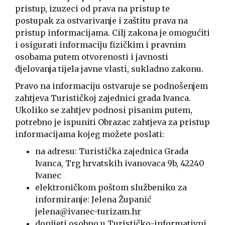
pristup, izuzeci od prava na pristup te
postupak za ostvarivanje i zaštitu prava na
pristup informacijama. Cilj zakona je omogućiti
i osigurati informaciju fizičkim i pravnim
osobama putem otvorenosti i javnosti
djelovanja tijela javne vlasti, sukladno zakonu.
Pravo na informaciju ostvaruje se podnošenjem
zahtjeva Turističkoj zajednici grada Ivanca.
Ukoliko se zahtjev podnosi pisanim putem,
potrebno je ispuniti Obrazac zahtjeva za pristup
informacijama kojeg možete poslati:
na adresu: Turistička zajednica Grada
Ivanca, Trg hrvatskih ivanovaca 9b, 42240
Ivanec
elektroničkom poštom službeniku za
informiranje: Jelena Županić
jelena@ivanec-turizam.hr
donijeti osobno u Turističko-informativni